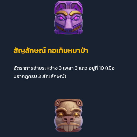
สัญลักษณ์ ทอเท็มหมาป่า
อัตราการจ่ายระหว่าง 3 เพลา 3 แถว อยู่ที่ 10 (เมื่อ
ปรากฏครบ 3 สัญลักษณ์)