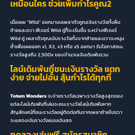
เหมือนใคร ช่วยเพิ่มกำไรคูณ2
เมื่อเผย “Wild” ออกมาบนเพลาตัวคูณเงินรางวัลทั้งฝั่ง
ช้ายและขวา ฟีเจอร์ Wild คู่ก็จะเริ่มขึ้น ระหว่างฟีเจอร์
Wild คู่ เพลาตัวคุณเงินรางวัลทั้งจากซ้ายและขวาจะหมุน
ซ้ำเพื่อเผยออก x1, X2, x3 หรือ x5 ออกมา รับโอกาสชนะ
รางวัลสูงถึง 2,500x ของจำนวนเงินเดิมพันรวม
ไลน์เดิมพันที่ชนะเงินรางวัล แตก
ง่าย จ่ายไม่อั้น ลุ้นกำไรได้ทุกที่
Totem Wonders
จะจ่ายรางวัลเฉพาะรางวัลสูงสุดของ
แต่ละไลน์เดิมพันที่เล่นจะชนะรางวัลไลน์เดิมพันหาก
สัญลักษณ์ที่ชนะรางวัลอยู่ติดต่อกันจากเพลาซ้ายไปขวา
จะแสดงเงินรางวัลแบบเงินสด
ทดลองเล่นฟรี สมัครสมาชิก