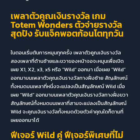
เพลาตัวคูณเงินรางวัล เกม
Totem Wonders ตัวจ่ายรางวัล
สุดปัง รับแจ็คพอตก้อนโตทุกวัน
ในตอนเริ่มต้นการหมุนทุกครั้ง เพลาตัวคูณเงินรางวัล
สองเพลาที่ด้านซ้ายและขวาของหน้าจอจะหมุนเพื่อเปิด
เผย X1, X2, x3, x5 หรือ “Wild” ออกมา เมื่อเผย “Wild”
ออกมาบนเพลาตัวคุณเงินรางวัลทางฝั่งซ้าย สัญลักษณ์
ทั้งหมดบนเพลาที่หนึ่งจะแปลงเป็นสัญลักษณ์ Wild เมื่อ
เผย “Wild” ออกมาบนเพลาตัวคุณเงินรางวัลทางฝั่งขวา
สัญลักษณ์ทั้งหมดบนเพลาที่สามจะแปลงเป็นสัญลักษณ์
Wild จะคุณเงินรางวัลทั้งหมดด้วยตัวค่าคุณใดก็ตามที่
เผยออกมาได้
ฟีเจอร์ Wild คู่ ฟีเจอร์พิเศษที่ไม่