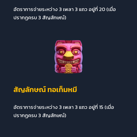
อัตราการจ่ายระหว่าง 3 เพลา 3 แถว อยู่ที่ 20 (เมื่อ
ปรากฏครบ 3 สัญลักษณ์)
สัญลักษณ์ ทอเท็มหมี
อัตราการจ่ายระหว่าง 3 เพลา 3 แถว อยู่ที่ 15 (เมื่อ
ปรากฏครบ 3 สัญลักษณ์)