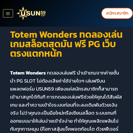
สมัครสมาชิก
Totem Wonders ทดลองเล่น
เกมสล็อตสุดมัน ฟรี PG เว็บ
ตรงแตกหนัก
Totem Wonders
ทดลองเล่นฟรี นำเข้าเกมจากค่ายชั้น
นำ PG SLOT ไม่ต้องเสียค่าใช้จ่ายใดๆ เล่นฟรีบน
แพลตฟอร์ม USUN59 เพียงแค่สมัครสมาชิกก็สามารถ
เข้ามาสนุกได้ทันที การทดลองเล่นฟรีช่วยให้คุณได้สัมผัส
เกม และทำความเข้าใจระบบก่อนที่จะลงเดิมพันด้วยเงิน
จริง ไม่ว่าคุณจะเป็นมือใหม่หรือเซียนสล็อต ระบบเกมที่
ออกแบบมาให้เล่นง่ายเข้าใจง่าย ทำให้คุณเพลิดเพลินไป
กับทุกการหมุน มีโอกาสลุ้นแจ็คพอตก้อนโต ด้วยฟีเจอร์