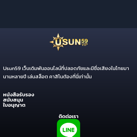
Usun59 เว็บเดิมพันออนไลน์ที่ปลอดภัยและมีชื่อเสียงในไทยมา
นานหลายปี เล่นสล็อต คาสิโนต้องที่นี่เท่านั้น
หนังสือรับรอง
สนับสนุน
ใบอนุญาต
ติดต่อเรา