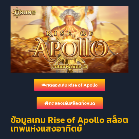
ทดลองเล่น Rise of Apollo
ทดลองเล่นสล็อตทั้งหมด
ข้อมูลเกม Rise of Apollo สล็อต
เทพแห่งแสงอาทิตย์