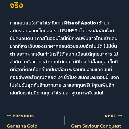
จริง
หากคุณสนใจทำกำไรกับเกม
Rise of Apollo
เข้ามา
สมัครเล่นผ่านเว็บของเรา USUN59 เว็บตรงลิขสิทธิ์แท้
มั่นคงอันดับ 1 คาสิโนออนไลน์ที่นักเดิมพันขาวไทยเข้าเล่น
มากที่สุด เว็บของเราฝากถอนด้วยระบบอัตโนมัติ ไม่มีขั้น
ต่ำ อยากฝากเงินเท่าไหร่ก็ได้ ลงทะเบียนได้ทุกธนาคาร ไม่
จำกัด โบนัสแตกแล้วถอนได้เลย ไม่มีโกง ไม่ล็อคยูส เว็บที่
ดีที่สุดที่ตอบโจทย์นักปั่นสล็อต พร้อมทีมงานแอดมินที่
คอยซัพพอร์ตคุณตลอด 24 ชั่วโมง สมัครเลยตอนนี้! แจก
โปรโมชั่นสุดคุ้มอีกมากมาย เราแจกทุนฟรีให้คุณเพิ่มอีก
เล่นกับเราไม่มีขาดทุน กำไรเยอะ คุณภาพคับแน่น!
PREVIOUS
NEXT
Ganesha Gold
Gem Saviour Conquest