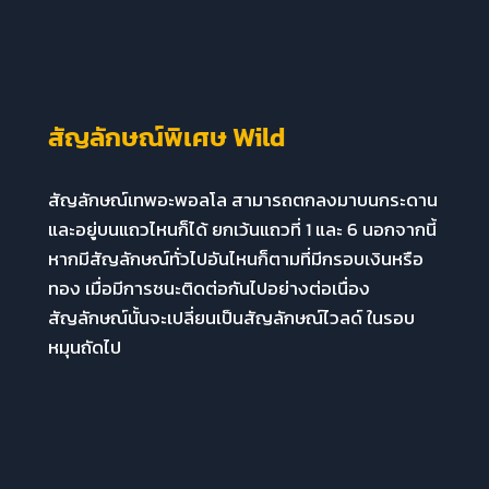
สัญลักษณ์พิเศษ Wild
สัญลักษณ์เทพอะพอลโล สามารถตกลงมาบนกระดาน
และอยู่บนแถวไหนก็ได้ ยกเว้นแถวที่ 1 และ 6 นอกจากนี้
หากมีสัญลักษณ์ทั่วไปอันไหนก็ตามที่มีกรอบเงินหรือ
ทอง เมื่อมีการชนะติดต่อกันไปอย่างต่อเนื่อง
สัญลักษณ์นั้นจะเปลี่ยนเป็นสัญลักษณ์ไวลด์ ในรอบ
หมุนถัดไป