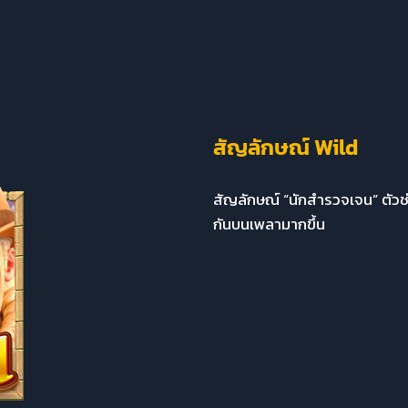
สัญลักษณ์ Wild
สัญลักษณ์ “นักสำรวจเจน” ตัวช่ว
กันบนเพลามากขึ้น