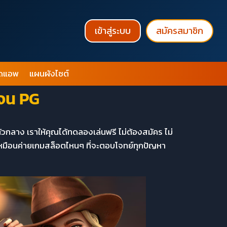
เข้าสู่ระบบ
สมัครสมาชิก
ลดแอพ
แผนผังไซต์
เจน PG
นตัวกลาง เราให้คุณได้ทดลองเล่นฟรี ไม่ต้องสมัคร ไม่
ม่เหมือนค่ายเกมสล็อตไหนๆ ที่จะตอบโจทย์ทุกปัญหา