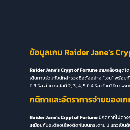
ข้อมูลเกม Raider Jane’s Cry
Raider Jane’s Crypt of Fortune
เกมสล็อตสุดโดด
เดินทางร่วมกับนักสำรวจชื่อดังอย่าง “เจน” พร้อม
มี 3 รีล ส่วนวงล้อที่ 2, 3, 4, 5 มี 4 รีล ด้วยวิธีก
กติกาและอัตราการจ่ายของเกม
Raider Jane’s Crypt of Fortune
มีกติกาที่ไม่ต่
เหมือนกันจะต้องเรียงติดกันบนกระดาน 3 แถวเป็นต้นไ