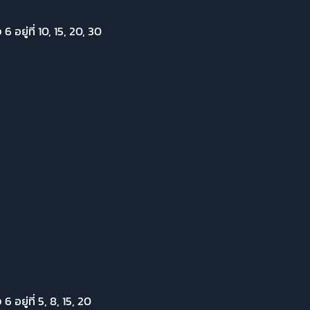
อยู่ที่ 10, 15, 20, 30
อยู่ที่ 5, 8, 15, 20