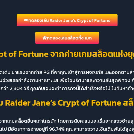
ทดลองเล่น Raider Jane’s Crypt of Fortune
ทดลองเล่นสล็อตทั้งหมด
pt of Fortune จากค่ายเกมสล็อตแห่งยุ
เด่น มาแรงจากค่าย PG ที่พาคุณเข้าสู่การผจญภัย และออกตามล่า
กับช่วยเธอกำลังตามหาเบาะแส เพื่อไขปริศนาและความลับสุดพิศวง ก
ารชนะกว่า 2,304 วิธี คุณกับเจนจะทำภารกิจนี้ได้สำเร็จหรือไม่ ไปค้นหา
 Raider Jane’s Crypt of Fortune ส
างจากเกมสล็อตอื่นๆเท่าไหร่นัก โดยการนับคะแนนจะเริ่มจากแถวซ้ายสุ
ป มีอัตราการจ่ายอยู่ที่ 96.74% คุณสามารถวางเงินเดิมพันได้สูงสุด