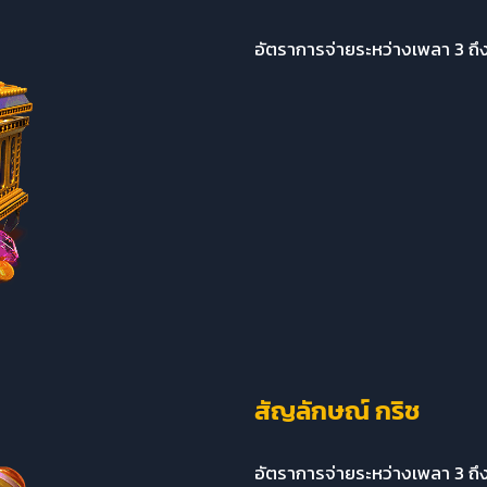
อัตราการจ่ายระหว่างเพลา 3 ถึง 6 
สัญลักษณ์ กริช
อัตราการจ่ายระหว่างเพลา 3 ถึง 6 