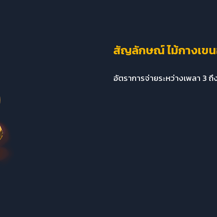
สัญลักษณ์ ไม้กางเขนอ
อัตราการจ่ายระหว่างเพลา 3 ถึง 6 