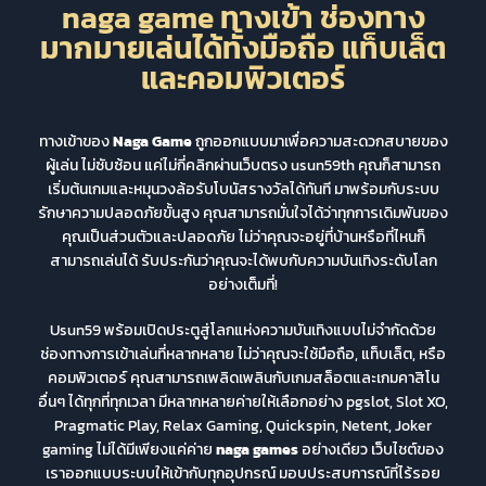
naga game ทางเข้า ช่องทาง
มากมายเล่นได้ทั้งมือถือ แท็บเล็ต
และคอมพิวเตอร์
ทางเข้าของ
Naga Game
ถูกออกแบบมาเพื่อความสะดวกสบายของ
ผู้เล่น ไม่ซับซ้อน แค่ไม่กี่คลิกผ่านเว็บตรง usun59th คุณก็สามารถ
เริ่มต้นเกมและหมุนวงล้อรับโบนัสรางวัลได้ทันที มาพร้อมกับระบบ
รักษาความปลอดภัยขั้นสูง คุณสามารถมั่นใจได้ว่าทุกการเดิมพันของ
คุณเป็นส่วนตัวและปลอดภัย ไม่ว่าคุณจะอยู่ที่บ้านหรือที่ไหนก็
สามารถเล่นได้ รับประกันว่าคุณจะได้พบกับความบันเทิงระดับโลก
อย่างเต็มที่!
Usun59 พร้อมเปิดประตูสู่โลกแห่งความบันเทิงแบบไม่จำกัดด้วย
ช่องทางการเข้าเล่นที่หลากหลาย ไม่ว่าคุณจะใช้มือถือ, แท็บเล็ต, หรือ
คอมพิวเตอร์ คุณสามารถเพลิดเพลินกับเกมสล็อตและเกมคาสิโน
อื่นๆ ได้ทุกที่ทุกเวลา มีหลากหลายค่ายให้เลือกอย่าง pgslot, Slot XO,
Pragmatic Play, Relax Gaming, Quickspin, Netent, Joker
gaming ไม่ได้มีเพียงแค่ค่าย
naga games
อย่างเดียว เว็บไชต์ของ
เราออกแบบระบบให้เข้ากับทุกอุปกรณ์ มอบประสบการณ์ที่ไร้รอย