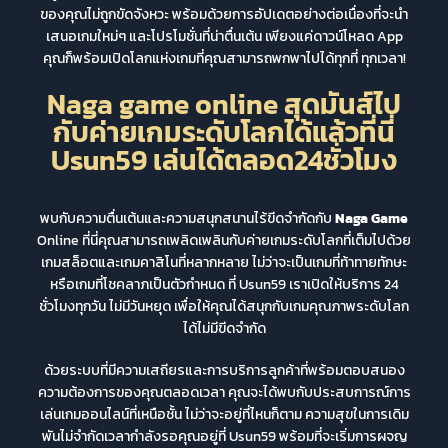
ของคุณไม่ถูกขัดจังหวะ พร้อมด้วยการอัปเดตอย่างต่อเนื่องที่จะนำ
เสนอเกมใหม่ๆ และโปรโมชั่นที่น่าตื่นเต้น เพียงแค่ดาวน์โหลด App
คุณก็พร้อมเปิดโลกแห่งเกมที่คุณสามารถพกพาไปได้ทุกที่ ทุกเวลา!
Naga game online สุดมันส์ไป
กับค่ายเกมระดับโลกได้แล้วที่นี่
Usun59 เล่นได้ตลอด24ชั่วโมง
พบกับความตื่นเต้นและความสนุกสนานไร้ขีดจำกัดกับ
Naga Game
Online ที่นี่คุณสามารถเพลิดเพลินกับค่ายเกมระดับโลกที่เต็มไปด้วย
เกมสล็อตและเกมคาสิโนที่หลากหลาย ไม่ว่าจะเป็นเกมที่ท้าทายทักษะ
หรือเกมที่โชคลาภเป็นตัวกำหนด ที่ Usun59 เราเปิดให้บริการ 24
ชั่วโมงทุกวัน ไม่มีวันหยุด เพื่อให้คุณได้สนุกกับเกมคุณภาพระดับโลก
ได้ไม่มีขีดจำกัด
ด้วยระบบที่มีความเสถียรและการบริการลูกค้าที่พร้อมตอบสนอง
ความต้องการของคุณตลอดเวลา คุณจะได้พบกับประสบการณ์การ
เล่นเกมออนไลน์ที่เหนือชั้น ไม่ว่าจะอยู่ที่ไหนก็ตาม ความสุขในการเดิม
พันไม่จำกัดเวลากำลังรอคุณอยู่ที่ Usun59 พร้อมที่จะเริ่มการผจญ