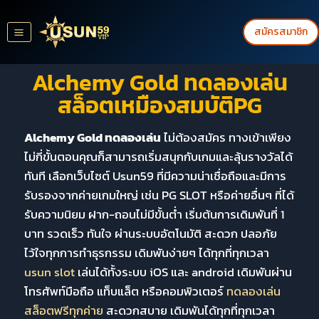
สมัครสมาชิก
Alchemy Gold ทดลองเล่น
สล็อตเหมืองสมบัติPG
Alchemy Gold ทดลองเล่น
ไม่ต้องสมัคร ทางเข้าเพียง
ไม่กี่ขั้นตอนคุณก็สามารถเริ่มสนุกกับเกมและลุ้นรางวัลได้
ทันที เลือกเว็บไซต์ Usun59 ที่มีความน่าเชื่อถือและมีการ
รับรองจากค่ายเกมใหญ่ เช่น PG SLOT หรือค่ายอื่นๆ ที่ได้
รับความนิยม ฝาก-ถอนไม่มีขั้นต่ำ เริ่มต้นการเดิมพันที่ 1
บาท รวดเร็ว ทันใจ ผ่านระบบอัตโนมัติ สะดวก ปลอภัย
ไว้ใจทุกการทำธุรกรรม เดิมพันง่ายๆ ได้ทุกที่ทุกเวลา
usun slot
เล่นได้ทั้งระบบ iOS และ android เดิมพันผ่าน
โทรศัพท์มือถือ แท็บแล็ต หรือคอมพิวเตอร์
ทดลองเล่น
สล็อตฟรีทุกค่าย
สะดวกสบาย เดิมพันได้ทุกที่ทุกเวลา