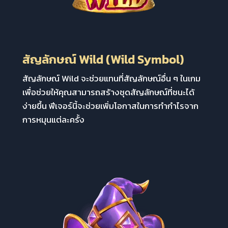
สัญลักษณ์ Wild (Wild Symbol)
สัญลักษณ์ Wild จะช่วยแทนที่สัญลักษณ์อื่น ๆ ในเกม
เพื่อช่วยให้คุณสามารถสร้างชุดสัญลักษณ์ที่ชนะได้
ง่ายขึ้น ฟีเจอร์นี้จะช่วยเพิ่มโอกาสในการทำกำไรจาก
การหมุนแต่ละครั้ง