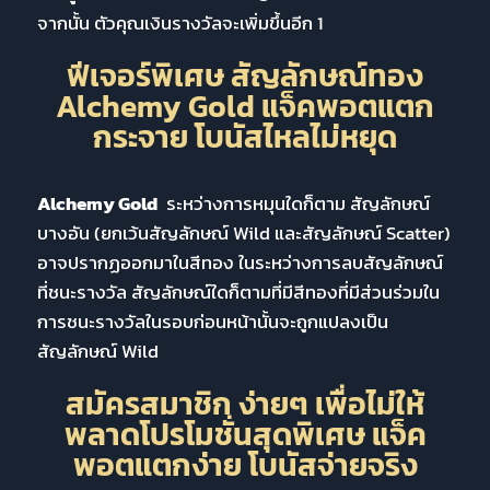
จากนั้น ตัวคุณเงินรางวัลจะเพิ่มขึ้นอีก 1
ฟีเจอร์พิเศษ สัญลักษณ์ทอง
Alchemy Gold แจ็คพอตแตก
กระจาย โบนัสไหลไม่หยุด
Alchemy Gold
ระหว่างการหมุนใดก็ตาม สัญลักษณ์
บางอัน (ยกเว้นสัญลักษณ์ Wild และสัญลักษณ์ Scatter)
อาจปรากฏออกมาในสีทอง ในระหว่างการลบสัญลักษณ์
ที่ชนะรางวัล สัญลักษณ์ใดก็ตามที่มีสีทองที่มีส่วนร่วมใน
การชนะรางวัลในรอบก่อนหน้านั้นจะถูกแปลงเป็น
สัญลักษณ์ Wild
สมัครสมาชิก ง่ายๆ เพื่อไม่ให้
พลาดโปรโมชั่นสุดพิเศษ แจ็ค
พอตแตกง่าย โบนัสจ่ายจริง