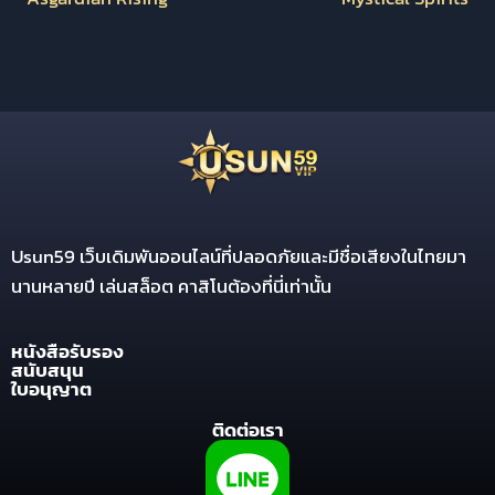
Usun59 เว็บเดิมพันออนไลน์ที่ปลอดภัยและมีชื่อเสียงในไทยมา
นานหลายปี เล่นสล็อต คาสิโนต้องที่นี่เท่านั้น
หนังสือรับรอง
สนับสนุน
ใบอนุญาต
ติดต่อเรา