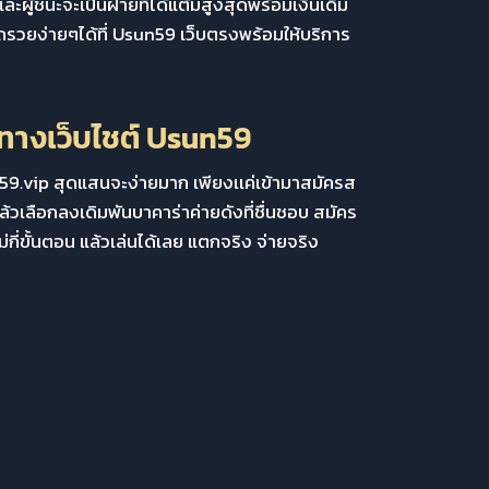
ละผู้ชนะจะเป็นฝ่ายที่ได้แต้มสูงสุดพร้อมเงินเดิม
ถรวยง่ายๆได้ที่ Usun59 เว็บตรงพร้อมให้บริการ
ับทางเว็บไชต์ Usun59
un59.vip สุดแสนจะง่ายมาก เพียงเเค่เข้ามาสมัครส
้วเลือกลงเดิมพันบาคาร่าค่ายดังที่ชื่นชอบ สมัคร
่กี่ขั้นตอน แล้วเล่นได้เลย แตกจริง จ่ายจริง