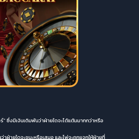
์” ซึ่งมีเงินเดิมพันว่าฝ่ายใดจะได้แต้มมากกว่าหรือ
พันว่าฝ่ายใดจะชนะหรือเสมอ และไพ่จะถูกแจกให้ฝ่ายที่