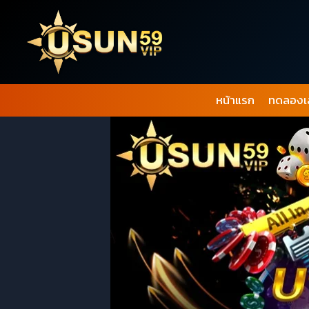
หน้าแรก
ทดลองเล