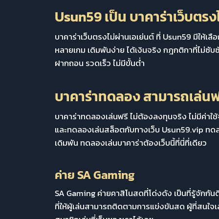
Usun59 เป็น บาคาร่าเว็บตรงไ
บาคาร่าเว็บตรงไม่ผ่านเอเย่นต์ ที่ Usun59 มีให้เ
หลายเกม เดิมพันง่าย ได้เงินจริง กฎกติกาที่ไม่ซับซ
ฝากถอน รวดเร็ว ไม่มีขั้นต่ำ
บาคาร่าทดลอง สามารถเล่นฟรี 
บาคาร่าทดลองเล่นฟรี ไม่ต้องลงทุนจริง ไม่มีค่าใช
และทดลองเล่นสล็อตกับทางเว็บ Usun59.vip ท
เดิมพัน ทดลองเล่นบาคาร่าต้องเว็บนี้ที่นี่ที่เดียว
ค่าย SA Gaming
SA Gaming ค่ายคาสิโนสดที่โด่งดัง เป็นที่รู้จักกัน
ที่ให้ผู้เล่นสามารถติดตามการแข่งขันสด ผู้ที่สน