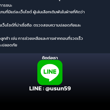
ในการชนะ
มที่มีแต่ละเว็บไซต์ ผู้เล่นเลือกเดิมพันในฝ่ายที่คิดว่า
่นเว็บไซต์ที่น่าเชื่อถือ: ตรวจสอบความปลอดภัยและ
่อลูกค้า เช่น การช่วยเหลือและการฝากถอนที่รวดเร็ว
จและปลอดภัย
ติดต่อเรา
LINE : @usun59