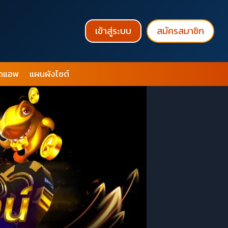
เข้าสู่ระบบ
สมัครสมาชิก
ลดแอพ
แผนผังไซต์