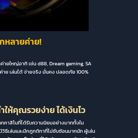
ลากหลายค่าย!
ค่ายใหญ่อาทิ เช่น d88, Dream gaming, SA
าย เล่นได้ จ่ายจริง มั่นคง ปลอดภัย 100%
ทำให้คุณรวยง่าย ได้เงินไว
ากคาสิโนที่ได้รับความนิยมอย่างมากทั้งใน
วิธีเล่นและมีกฎกติกาที่ไม่ซับซ้อนมากนัก ผู้เล่น