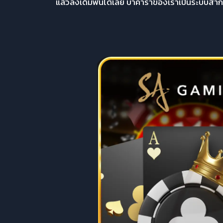
แล้วลงเดิมพันได้เลย บาคาร่าของเราเป็นระบบสากล 