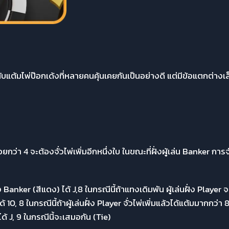
นับแต้มไพ่ป๊อกเด้งที่หลายคนคุ้นเคยกันเป็นอย่างดี แต่มีข้อแตกต่างเล
ยกว่า 4 จะต้องจั่วไพ่เพิ่มอีกหนึ่งใบ ในขณะที่ฝั่งผู้เล่น Banker การจั่
นฝั่ง Banker (สีแดง) ได้ J,8 ในกรณีนี้ถ้าแทงเดิมพัน ผู้เล่นฝั่ง Player
r ได้ 10, 8 ในกรณีนี้ถ้าผู้เล่นฝั่ง Player จั่วไพ่เพิ่มแล้วได้แต้มมากกว
r ได้ J, 9 ในกรณีนี้จะเสมอกัน (Tie)